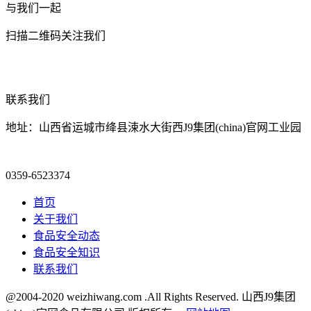
与我们一起
扫描二维码关注我们
联系我们
地址：山西省运城市绛县涑水大街西J9集团(china)官网工业园
0359-6523374
首页
关于我们
食品安全动态
食品安全知识
联系我们
@2004-2020 weizhiwang.com .All Rights Reserved. 山西J9集团