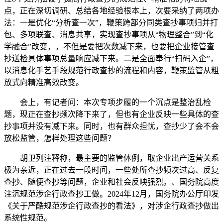
点，正在深切调研、总结各地经验根本上，次要采纳了两项办
法：一是优化“分析查一次”，鞭策跨部分同类查抄事项归并打
包、多项联查、消息共享，实现查抄事项从“物理整合”到“化
学融合”改变，，不但是要把次数减下来，也要把企业接管查
抄送检具体事项总量响应减下来。二是全面奉行“扫码入企”，
以消息化手艺手段规范行政查抄的流程和内容，鞭策监管从粗
放式向精准高效改变。
会上，有记者问：本次专项步履的一个沉点是整治乱检
题，现正在查抄频次降下来了，但也有企业反映一些具体的查
抄事项并没有减下来。同时，也有群众担忧，查抄少了会不会
放松监管，怎样处理这些问题？
胡卫列注释称，最主要的监管体例，取企业出产运营关系
极为亲近，正在过去一段时间，一些处所查抄频次过高、反复
查抄、随便查抄等问题，企业和社会反映强烈。、国务院高度
注沉规范涉企行政查抄工做。2024年12月，国务院办公厅印发
《关于严酷规范涉企行政查抄的看法》，对涉企行政查抄做出
系统性规范。