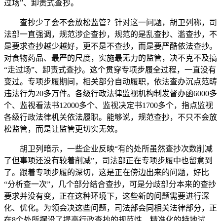
过场”、卸责式查抄。
查抄少了会不会放松监管？针对这一问题，胡卫列称，司
法部一直强调，规范涉企查抄，规范的是乱查抄、滥查抄，不
是要求查抄越少越好，更不是不查抄，而是要严酷依法查抄。
对食物药品、最严的尺度，实施最无力的监管，决不克不及搞
“走过场”、卸责式查抄。这个贯穿专项步履全过程，一直没有
变过。专项步履期间，相关部分自动履职，依法查办沉点范畴
违法行为20多万件。各级行政法律监视机构制发督办函6000多
个、监视看法书12000多个、监视决定书1700多个，指点监视
各级行政法律机关依法履职。能够说，规范查抄，不只不会放
松监管，而是让监管更切实无效。
胡卫列暗示，一些企业反映“有的处所虽然查抄次数削减
了但事项还没有较着削减”，司法部正在专项步履中也留意到
了。跟着专项步履的深切，这是正在傍边出来的问题，好比
“分析查一次”，几个部分结合查抄，可是分歧部分本来的查抄
要求并没有变，正在这种环境下，这些新的问题需要进行深
化、优化。为领会决这些问题，司法部会同相关法律部分，正
在8个处所摆设了提高行政查抄的规范性、精准化的特地试