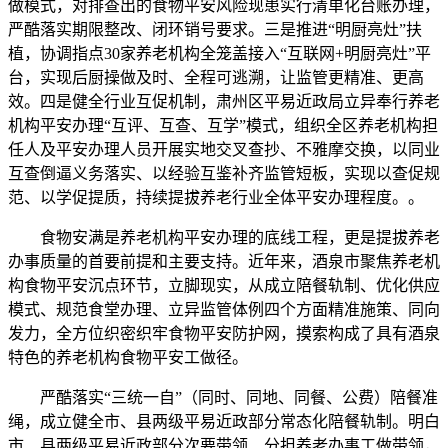
做模式，对排查出的食物平安风险现患实行清单化台账办理，
严酷落实期限整改、闭环销号要求。三是推进“明厨亮灶”扶
植，协调指点30家养老机构全笼盖接入“互联网+明厨亮灶”平
台，实现后厨操做及时、全程可逃溯，让监管更精准、更高
效。四是健全行业互促机制，肃州区平易近政局立异奉行养老
机构平安办理“互评、互查、互学”模式，组织全区养老机构担
任人及平安办理人员开展实地交叉查抄、不雅摩交换，以同业
互查倒逼义务落实、以经验互鉴补齐监管短板，实现以查促规
范、以学促提质，持续提拔养老行业全体平安办理程度。。
食物安满是养老机构平安办理的底线工程，更是提拔养老
办事质量的首要前提和主要支持。近年来，酒泉市聚焦养老机
构食物平安沉点环节，立脚现实，从成立陪餐轨制、优化供应
模式、规范食堂办理、立异监管体例四个方面精准施策、同向
发力，全方位织密织牢食物平安防护网，摸索构成了具有酒泉
特色的养老机构食物平安工做径。
严酷落实“三统一自”（同时、同地、同餐、公费）陪餐准
绳，成立健全市、县两级平易近政部分常态化陪餐轨制。明白
市、县两级平易近政部分次要带领、分担养老办事工做带领，