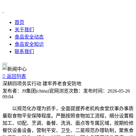
首页
关于我们
食品安全动态
食品安全知识
联系我们

返回列表
深耕四项务实行动 建牢养老食安防地
发布者：
J9集团(china)官网
浏览次数：
发布时间：
2026-05-26
09:04
以规范化办理为抓手，全面提拔养老机构食堂炊事办事质
量取食物平安保障程度。严酷按照食物加工流程，细分设置粗
加工、切配、烹调、备餐、洗消、面点等专属区域，按期检修
餐饮设备设备，营制平安、卫生、二是规范办理轨制，聚焦食