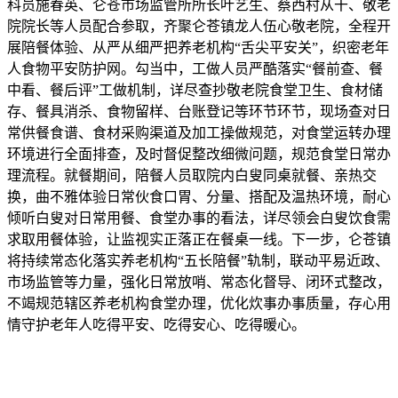
科员施春英、仑苍市场监管所所长叶艺生、蔡西村从干、敬老
院院长等人员配合参取，齐聚仑苍镇龙人伍心敬老院，全程开
展陪餐体验、从严从细严把养老机构“舌尖平安关”，织密老年
人食物平安防护网。勾当中，工做人员严酷落实“餐前查、餐
中看、餐后评”工做机制，详尽查抄敬老院食堂卫生、食材储
存、餐具消杀、食物留样、台账登记等环节环节，现场查对日
常供餐食谱、食材采购渠道及加工操做规范，对食堂运转办理
环境进行全面排查，及时督促整改细微问题，规范食堂日常办
理流程。就餐期间，陪餐人员取院内白叟同桌就餐、亲热交
换，曲不雅体验日常伙食口胃、分量、搭配及温热环境，耐心
倾听白叟对日常用餐、食堂办事的看法，详尽领会白叟饮食需
求取用餐体验，让监视实正落正在餐桌一线。下一步，仑苍镇
将持续常态化落实养老机构“五长陪餐”轨制，联动平易近政、
市场监管等力量，强化日常放哨、常态化督导、闭环式整改，
不竭规范辖区养老机构食堂办理，优化炊事办事质量，存心用
情守护老年人吃得平安、吃得安心、吃得暖心。