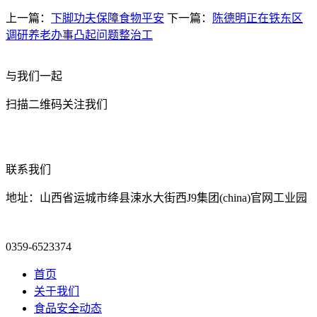
上一篇：
下脚功夫保障食物平安
下一篇：
陈德明正在铁东区
调研养老办事凸起问题整治工
与我们一起
扫描二维码关注我们
联系我们
地址：山西省运城市绛县涑水大街西J9集团(china)官网工业园
0359-6523374
首页
关于我们
食品安全动态