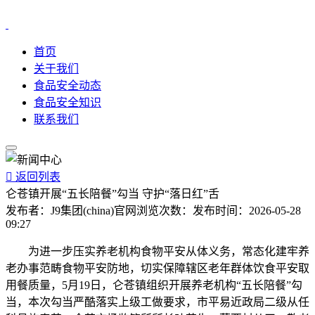
首页
关于我们
食品安全动态
食品安全知识
联系我们

返回列表
仑苍镇开展“五长陪餐”勾当 守护“落日红”舌
发布者：
J9集团(china)官网
浏览次数：
发布时间：
2026-05-28
09:27
为进一步压实养老机构食物平安从体义务，常态化建牢养
老办事范畴食物平安防地，切实保障辖区老年群体饮食平安取
用餐质量，5月19日，仑苍镇组织开展养老机构“五长陪餐”勾
当，本次勾当严酷落实上级工做要求，市平易近政局二级从任