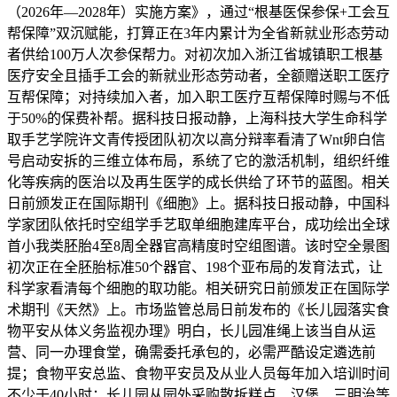
（2026年—2028年）实施方案》，通过“根基医保参保+工会互
帮保障”双沉赋能，打算正在3年内累计为全省新就业形态劳动
者供给100万人次参保帮力。对初次加入浙江省城镇职工根基
医疗安全且插手工会的新就业形态劳动者，全额赠送职工医疗
互帮保障；对持续加入者，加入职工医疗互帮保障时赐与不低
于50%的保费补帮。据科技日报动静，上海科技大学生命科学
取手艺学院许文青传授团队初次以高分辩率看清了Wnt卵白信
号启动安拆的三维立体布局，系统了它的激活机制，组织纤维
化等疾病的医治以及再生医学的成长供给了环节的蓝图。相关
日前颁发正在国际期刊《细胞》上。据科技日报动静，中国科
学家团队依托时空组学手艺取单细胞建库平台，成功绘出全球
首小我类胚胎4至8周全器官高精度时空组图谱。该时空全景图
初次正在全胚胎标准50个器官、198个亚布局的发育法式，让
科学家看清每个细胞的取功能。相关研究日前颁发正在国际学
术期刊《天然》上。市场监管总局日前发布的《长儿园落实食
物平安从体义务监视办理》明白，长儿园准绳上该当自从运
营、同一办理食堂，确需委托承包的，必需严酷设定遴选前
提；食物平安总监、食物平安员及从业人员每年加入培训时间
不少于40小时；长儿园从园外采购散拆糕点、汉堡、三明治等