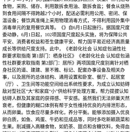
食物，采购、储存、利用散拆食用油、散拆食盐；餐食从烧熟
到食用间隔不得跨越2个小时，配送必需利用公用、密闭、保
温设备；餐饮具准绳上采用物理消毒方式，不得利用园外集中
消毒单元的复用餐饮具等。《》自6月1日起施行。据国度尺度
委动静，6月1日起，102项国度尺度起头实施，将为保障公共
平安、消费者权益和苍生健康平安、帮力国平易近经济高质量
成长等供给尺度支持。此中，《老龄化社会 认知症包涵性社
群要求取指南 第1部门：栖身社区》《老龄化社会 认知症包涵
性社群要求取指南 第2部门：居所》两项国度尺度别离针对栖
身社区的道、建建、景不雅、标记、配套办事设备及相关办
事，以及居所的总体结构、通用设置和卧室、餐厅、起居室
（厅）、卫生间等功能空间给出系统性要求，为成立认知妨碍
敌对型社区“大”和家庭“小”供给科学处理方案，帮力提拔认知
妨碍人群及其家庭的获得感、平安感。虽然我们无法卵巢天然
衰老，但健康的糊口体例有帮于女性维持优良的内排泄形态，
从而卵巢。饮食应尽量多样化，养分平衡。能够添加摄入优良
卵白质，如鱼、鸡蛋、牛奶和豆成品等，同时多吃新颖蔬菜和
生果。削减摄入高糖食物，如奶茶、甜点和含糖饮料，免得血