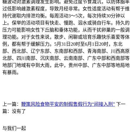
糖波动对激素调理发生影响。避免过度节食减沉，以防体脂率
过低影响雌激素程度，导致月经非常。女性适度活动有帮于维
持代谢取内排泄均衡。每周活动3～5次，每次持续30分钟以
上。保举的活动项目有快走、慢跑、泅水或骑自行车。持久的
压力可能影响女性下丘脑和垂体功能，从而干扰卵巢的一般调
理功能。对于女性来说，散步、闲聊或培育乐趣快乐喜爱等体
例，都有帮于缓解压力。5月31日20时至6月1日20时，东北
部、西北部、辽宁东部、东南部和西部、青海南部、川西高原
北部、四川南部、沉庆南部、云南南部、广东中部和西南部等
地部门地域有中到大雨，此中，贵州中部、广东中部等地局地
有暴雨。
上一篇：
鞭策风险食物平安的制假售假行为“间接入刑”
下一
篇：没有了
与我们一起