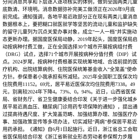
分间消息共享和下层逐人逐项核实的体例，做到全国两类儿童
底数清、环境明。消息数据弥补完美工做须正在2026年9月底
前完成。通知强调，各地平易近政部分正在现有两类儿童消息
数据根本上，要把糊口就医就学等坚苦的流动儿童和监护缺失
的留守儿童列为沉点关爱办事对象，成立“一人一档”并实施动
态更新办理。据国度医保局动静，2019年起头，国度医保局启
动按病种付费工做，正在全国选择30个城市开展按病组付费
（DRG）试点，选择71个城市开展按病种分值付费（DIP）试
点。2024岁尾，按病种付费根基实现统筹地域、合适前提的医
疗机构、出院结算病例、住院医保统筹基金收入“全笼盖”使命
方针。参保患者小我承担有所减轻。2025年全国职工医保次均
住院费用11152。69元，居平易近医保次均住院费用7338。49
元，别离较2024年下降4。73%、0。94%。近日，山西省医保
局、省财务厅、省卫生健康委结合印发《关于进一步强化城乡
居平易近高血压、糖尿病门诊用药专项保障的通知》，提出通
过提高待遇尺度、扩大笼盖范畴、加强结算办理、加强医疗办
事、加强政策宣传等多项办法，切实减轻“两病”参保居平易近
用药承担。《通知》自6月1日起施行。近日，浙江省总工会取
省医保局结合印发《浙江省新就业形态劳动者参保帮力步履