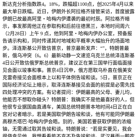
斯达克分析指数跌4。18%，跌幅超1100点，创2025年4月以来
最大单日跌幅。近日，伊朗外长阿拉格齐接管采访，首度披露
伊朗已故最高阿里・哈梅内伊遭袭的最初时辰。阿拉格齐暗
示，事发那周他正在参取构和后前往德黑兰，本地时间周六
（2月28日）上午 9 点，他到阿里・哈梅内伊办公室，预备报
告请示构和，同时传递其时地域和平概率大幅抬升的场面地
步。泽连斯基公开致信普京，普京最新发声：“”，特朗普最
新，俄乌冲突（6。6）最新动静一文速览乌克兰总统泽连斯基
4日公开致信俄罗斯总统普京，建议正在第三国举行面临面接
见会面以竣事和事。普京4日沉申，俄方愿取乌朴直在俄美安
克雷奇接见会面根本上以和平体例告竣和谈。5日，普京正在
国际经济论坛上暗示，取泽连斯基接见会面的前提是必需先找
四处理冲突的方案。有记者提问：伊朗最高的父母、妻儿均，
他能否不想取你碰头？特朗普：我确实不是他最喜好的人，但
他很专业据国曲直通车，美国总统特朗普本地时间4日正在白
宫对记者暗示，若是美国取伊朗告竣和谈，他有可能同伊朗最
高穆杰塔巴·哈梅内伊会晤。别的，美国若要获取伊朗的浓缩
铀，无需通过取其告竣和谈。特朗普说：“若是实要见，我会
很侥幸见他，我想看看能不克不及告竣和谈。武汉暴雨一鸭农