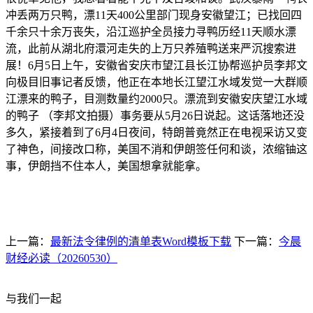
冲丢两万只鸭，漂11天400公里部门现身安徽望江；已找回四
千余只十余万丧失，沿江巡护全员接力寻鸭历经11天顺水漂
流，此前从湖北府澴河走失的上万只养殖鸭送来严沉搜索进
展！6月5日上午，安徽省安庆市望江县长江协帮巡护员李邦文
向极目旧事记者反馈，他正在本地长江望江水域发觉一大群顺
江漂来的鸭子，目测数量约2000只。漂流到安徽安庆望江水域
的鸭子 （李邦文拍摄）事务要从5月26日说起。这话落地还没
多久，紧接着到了6月4日夜间，特朗普竟然正在电视采访又变
了神色，间接改口称，美国不消和伊朗签任何和谈，浓缩铀这
事，伊朗挡不住本人，美国想拿就能拿。
上一篇：
最新法令律例的清单表Word模板下载
下一篇：
今晨
财经必读（20260530）
与我们一起