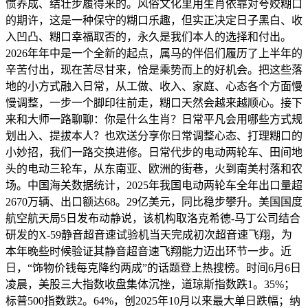
惯养成、结壮步履得来的。风俗文化里用生肖依靠对夸姣糊口
的期许，这是一种保守的糊口乐趣，但实正决定日子黑白、收
入凹凸、糊口幸福取否的，永久是我们本人的选择和付出。
2026年年中是一个全新的起点，属马的伴侣们履历了上半年的
辛苦付出，现在苦尽甘来，恰是乘势而上的好机会。把这些落
地的小方式融入日常，从工做、收入、家庭、心态各个方面慢
慢调整，一步一个脚印往前走，糊口天然会越来越顺心。接下
来和大师一路聊聊：你是什么生肖？日常平凡会用哪些方式规
划出入、提拔本人？也欢送分享你日常调整心态、打理糊口的
小妙招，我们一路交换进修。日常代步的电动两轮车、田间地
头的电动三轮车，从东南亚、欧洲的街巷，火到南美村落和农
场。中国海关数据统计，2025年我国电动两轮车全年出口量超
2670万辆、出口额达68。29亿美元，同比稳步攀升。美国国度
航空航天局5日发布动静说，该机构取洛克希德-马丁公司结合
研发的X-59静音超音速试验机当天完成初次超音速飞翔，为
本年晚些时候验证其静音超音速飞翔能力迈出环节一步。近
日，“饰物价钱每克降约两成”的话题登上热搜榜。时间6月6日
凌晨，美股三大指数收盘集体沉挫，道琼斯指数跌1。35%；
标普500指数跌2。64%，创2025年10月以来最大单日跌幅；纳