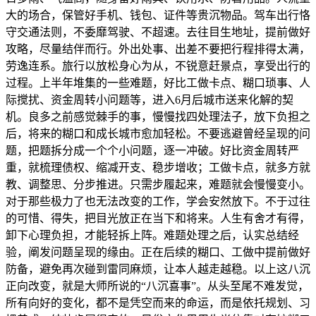
大的场合，保管好手机、钱包、证件等贵沉物品。驾车出行恪
守交通法则，不委靡驾驶、不超速。去往目生地址，提前做好
攻略，尽量结伴而行。外出处事、出差不要把行程排得太满，
劳逸连系。旅行以放松身心为从，不锐意赶景点，享受出行的
过程。上半年堆集的一些难题，好比工做卡点、糊口琐事、人
际搅扰、资金周转小问题等，进入6月后城市送来化解的契
机。良多之前感觉棘手的事，慢慢找四处理法子，放下负担之
后，将来的糊口和成长城市愈加轻松。不要逃避曾经呈现的问
题，把题拆分成一个个小问题，逐一冲破。好比资金周转严
重，就梳理债权、缩减开支、稳步增收；工做卡点，就多方就
教、调整思、分步推进。只需步履起来，难题就会慢慢变小。
对于那些极力了也无法改变的工作，学会安然放下。不于过往
的可惜、得失，把目光放正在当下和将来。人生有舍才有得，
卸下心理负担，才能轻拆上阵。难题处理之后，认实总结经
验，阐发问题呈现的缘由。正在后续的糊口、工做中提前做好
防备，避免再次碰到雷同麻烦，让本人越走越稳。以上这八沉
正向改变，就是大师所说的“八沉喜事”。从头至尾不难发觉，
所有向好的变化，都不是凭空而来的命运，而是依托规划、习