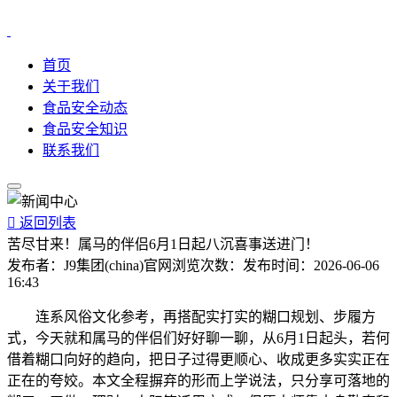
首页
关于我们
食品安全动态
食品安全知识
联系我们

返回列表
苦尽甘来！属马的伴侣6月1日起八沉喜事送进门！
发布者：
J9集团(china)官网
浏览次数：
发布时间：
2026-06-06
16:43
连系风俗文化参考，再搭配实打实的糊口规划、步履方
式，今天就和属马的伴侣们好好聊一聊，从6月1日起头，若何
借着糊口向好的趋向，把日子过得更顺心、收成更多实实正在
正在的夸姣。本文全程摒弃的形而上学说法，只分享可落地的