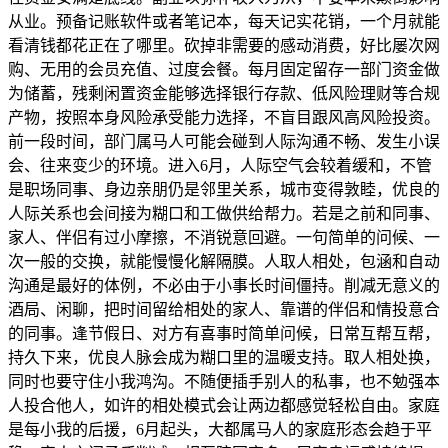
从业。预备记账软件或者笔记本，每天记实花销，一个月就能
看清钱都花正在了哪里。砍掉非需要的感动消费，好比屡次网
购、无用的会员充值、过度会餐。每月固定留存一部门资金做
为储蓄，残剩闲置资金能够选择银行存款、低风险理财等合规
产物，按照本身风险承受能力选择，不盲目跟风高风险投资。
前一段时间，部门属马人可能会碰到人际沟通不畅、发生小误
会、往来变少的环境。进入6月，人际空气会较着缓和，不管
是职场同事、身边亲朋仍是邻里关系，城市变得敦睦，优良的
人际关系也会间接为糊口和工做供给帮力。若是之前和同事、
家人、伴侣有过小摩擦，不消锐意回避。一句简单的问候、一
次一般的交换，就能慢慢化解隔膜。人取人相处，包涵和自动
沟通是最好的体例，不必由于小事长时间僵持。削减无意义的
酒局、闲聊，把时间留给相处的家人、靠谱的伴侣和情投意合
的同事。逢节假日、对方有喜事时简单问候，日常互帮互帮，
持久下来，优良人脉会成为糊口里的温暖支持。取人相处换，
同时也要守住小我鸿沟。不随便插手别人的私事，也不勉强本
人投合他人，如许的相处模式会让两边都感觉轻松自由。家庭
是每小我的后援，6月起头，大都属马人的家庭形态会趋于平