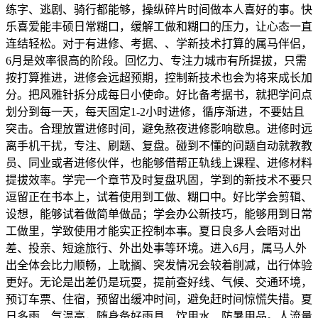
练字、逃剧、骑行都能够，操纵碎片时间做本人喜好的事。快
乐喜爱能丰硕日常糊口，缓解工做和糊口的压力，让心态一直
连结轻松。对于有进修、考据、、学新技术打算的属马伴侣，
6月是效率很高的阶段。回忆力、专注力城市有所提拔，只需
按打算推进，进修会远超预期，控制新技术也会为将来成长加
分。把风雅针拆分成每日小使命。好比备考据书，就把学问点
划分到每一天，每天固定1-2小时进修，循序渐进，不要姑且
突击。合理放置进修时间，避免熬夜进修影响歇息。进修时远
离手机干扰，专注、刷题、复盘。碰到不懂的问题自动就教教
员、同业或者进修伙伴，也能够借帮正轨线上课程、进修材料
提拔效率。学完一个章节及时复盘巩固，学到的新技术不要只
逗留正在书本上，试着使用到工做、糊口中。好比学会剪辑、
设想，能够试着做简单做品；学会办公新技巧，能够用到日常
工做里，学致使用才能实正控制本事。夏日良多人会晤对出
差、投亲、短途旅行、外出处事等环境。进入6月，属马人外
出全体会比力顺畅，上耽搁、突发情况会较着削减，出行体验
更好。无论是出差仍是玩耍，提前查好线、气候、交通环境，
预订车票、住宿，预留出缓冲时间，避免赶时间惊慌失措。夏
日多雨、气温高，随身备好雨具、饮用水、防暑用品。人流量