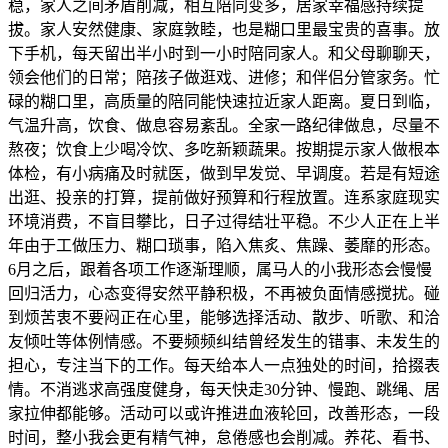
稳，家人之间矛盾削减，相互陪同变多，居家幸福感持续提
拔。家人安然健康、家庭敦睦，也是糊口里最宝贵的喜事。放
下手机，每天留出半小时到一小时陪同家人。和父母聊聊天，
领会他们的日常；陪孩子做逛戏、进修；和伴侣分管家务。忙
碌的糊口里，高质量的陪同能快速拉近家人距离。夏日到临，
气温升高，饮食、做息容易紊乱。全家一路纪律做息，尽量不
熬夜；饮食上少喝冷饮、多吃新颖蔬果。按期提示家人做根本
体检，有小病痛及时就医，做到早发觉、早调度。若是有短途
出逛、投亲的打算，提前做好预算和行程放置。连系家庭现实
环境消费，不盲目攀比，日子过得结壮平稳。不少人正在上半
年由于工做压力、糊口琐事，陷入焦炙、焦躁、萎靡的形态。
6月之后，跟着各项工作逐渐理顺，属马人的小我形态会慢慢
回归活力，心态变得安然平静积极，不再被负面情感搅扰。碰
到烦苦衷不要闷正在心里，能够选择活动、散步、听歌、和洽
友倾吐等体例情感。不要频频纠结曾经发生的错事、未发生的
担心，专注当下的工作。每天给本人一点独处的时间，拾掇表
情。不消逃求高强度健身，每天快走30分钟、慢跑、跳绳、居
家拉伸都能够。活动可以或许推进血液轮回，改善形态，一段
时间，整小我会更有精气神，怠倦感也会削减。养花、看书、