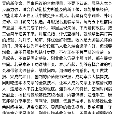
置的新使命、同事倡议的合做项目，不要下认识。属马人本身
步履力强，适合自动衔接力所能及的新工做，既能堆集经验，
也能让本人正在团队中被更多人看见。若是有岗亭调整、外出
进修、项目轮岗的机遇，斗胆报名测验考试。每周五下班前简
单复盘：本周完成了什么、哪里呈现失误、下周若何改良。把
工做简单记实下来，月度总结、评优查核时，就能拿出实打实
的成就，为升职、加薪、评优做好铺垫。收入是大师最关怀的
部门，风俗中认为年中阶段属马人收入端会逐渐向好，但想要
增收，离不开规划和结壮步履，不存正在不劳而获的收益。6
月起头，不管是固定薪资、副业收入仍是小额收益，都有提拔
空间。若是本职工功课绩不变、表示凸起，能够选择合适的机
会和带领沟通薪资、绩效问题。沟通时不情感化，用工做数
据、完成的项目、创制的价值做为根据，成功率会大幅提拔。
同时吃透本职岗亭的全数技术，让本人成为岗亭上不成替代的
人，这是收入不变上涨的根底。连系本人的特长、空闲时间挑
选副业：擅长写做能够做案牍拾掇、内容供稿；通晓手工、厨
艺能够分享手艺；有驾驶、跑腿、售后等技术，也能够操纵业
余时间接单。远离高报答、零风险的收集投资、刷单项目，守
住资金安满是底线。副业以弥补收入为从，不要本末颠倒影响