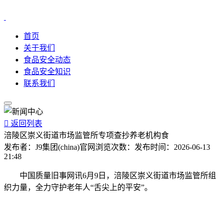
首页
关于我们
食品安全动态
食品安全知识
联系我们

返回列表
涪陵区崇义街道市场监管所专项查抄养老机构食
发布者：
J9集团(china)官网
浏览次数：
发布时间：
2026-06-13
21:48
中国质量旧事网讯6月9日，涪陵区崇义街道市场监管所组
织力量，全力守护老年人“舌尖上的平安”。