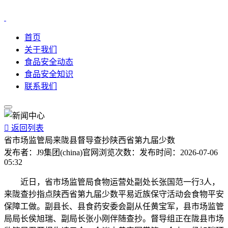
首页
关于我们
食品安全动态
食品安全知识
联系我们

返回列表
省市场监管局来陇县督导查抄陕西省第九届少数
发布者：
J9集团(china)官网
浏览次数：
发布时间：
2026-07-06
05:32
近日，省市场监管局食物运营处副处长张国范一行3人，
来陇查抄指点陕西省第九届少数平易近族保守活动会食物平安
保障工做。副县长、县食药安委会副从任黄宝军，县市场监管
局局长侯旭瑞、副局长张小刚伴随查抄。督导组正在陇县市场