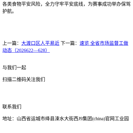
各类食物平安风险，全力守牢平安底线，为赛事成功举办保驾
护航。
上一篇：
大渡口区人平易近
下一篇：
速览 全省市场监督工做
动态（2026622—628）
与我们一起
扫描二维码关注我们
联系我们
地址：山西省运城市绛县涑水大街西J9集团(china)官网工业园