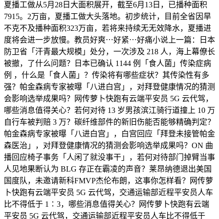
夏播工做从5月28日大面积展开，截至6月13日，已播种面积
7915。2万亩，夏播工做大头落地。初步统计，目前全省因旱
不克不及播种面积323万亩，若将来持续无无效降水，夏播进
度将会进一步放慢。教员好爽⋯好紧⋯好痛小说上一篇：日本
防卫省「汗青最大规模」处分，一次涉及 218 人，海上幕僚长
被撤，了什么问题？日本已确认 1144 例「食人菌」传染症病
例 ，什么是「食人菌」？传染将有哪些症状？其传染性有多
强？帕金森病专家被曝「八进白宫」，对拜登健康情况的猜测
会影响选举成果吗？网传萝卜快跑有云端平安员 5G 云代驾，
哪些消息值得关心？若何对待 13 岁男孩滨江骑行道撞上 10 万
自行车被判赔 3 万？碳纤维部件的新旧伤能否能够精确判定？
帕金森病专家被曝「八进白宫」，白宫回应「拜登未接管帕金
森医治」，对拜登健康情况的猜测会影响选举成果吗？ON 曲
播回应椅子事务「人闲了就没事干」，若何对待部门掉臂当事
人见地果断认为 BLG 存正在霸凌的声音？莱昂纳德退出美国
国度队，未邀请新科FMVP杰伦布朗，这事你怎样看？网传萝
卜快跑有云端平安员 5G 云代驾，交通运输部近程平安员人车
比不得低于 1∶3，哪些消息值得关心？网传萝卜快跑有云端
平安员 5G 云代驾，交通运输部近程平安员人车比不得低于