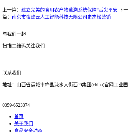
上一篇：
建立完美的食用农产物逃溯系统保障“舌尖平安
下一
篇：
南京市夜鹭云人工智能科技无限公司史杰松营销
与我们一起
扫描二维码关注我们
联系我们
地址：山西省运城市绛县涑水大街西J9集团(china)官网工业园
0359-6523374
首页
关于我们
食品安全动态