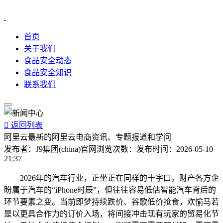
首页
关于我们
食品安全动态
食品安全知识
联系我们

返回列表
阿里云最新的阿里云电商资讯、专题报道和学问
发布者：
J9集团(china)官网
浏览次数：
发布时间：
2026-05-10
21:37
2026年的汽车行业，正坐正在同样的十字口。财产各方企
盼属于汽车的“iPhone时辰”，但往往容易低估智能汽车背后的
环节要素之变。当前即梦持续跌价、谷歌低价抢食，欢愉马若
是以更具合作力的订价入场，将间接冲击现有玩家的贸易化节