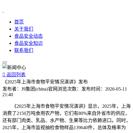
首页
关于我们
食品安全动态
食品安全知识
联系我们

返回列表
《2025年上海市食物平安情况演讲》发布
发布者：
J9集团(china)官网
浏览次数：
发布时间：
2026-05-11
21:40
《2025年上海市食物平安情况演讲》显示，2025年，上海
消费了2150万吨食用农产物，它们有80%来自外省市的供应，
还有部门肉类、乳品、水产物、生果等比力依赖进口。同时，
2025年，上海市监视抽检食物样品139640件，总体及格率为