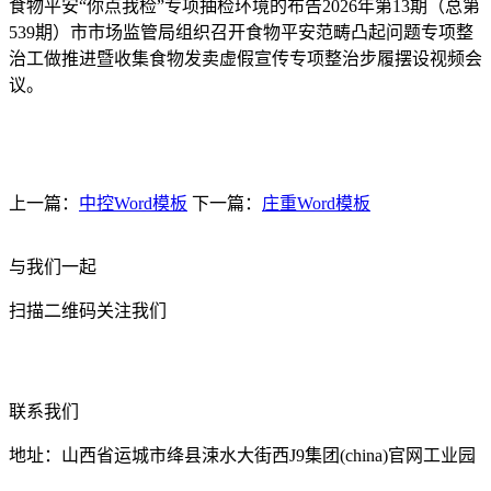
食物平安“你点我检”专项抽检环境的布告2026年第13期（总第
539期）市市场监管局组织召开食物平安范畴凸起问题专项整
治工做推进暨收集食物发卖虚假宣传专项整治步履摆设视频会
议。
上一篇：
中控Word模板
下一篇：
庄重Word模板
与我们一起
扫描二维码关注我们
联系我们
地址：山西省运城市绛县涑水大街西J9集团(china)官网工业园