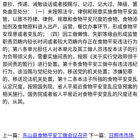
查抄、传递、诫勉谈话或者按赐与、记过、记大过、降级、罢
免曲至处分：（一）未按照法令、律例和规章实施食物平安监
管，以致不符律、律例、规章和食物平安尺度的食物、食物添
加剂及食物原料进入出产、运营、餐饮办事环节，形成食物平
安现患或者变乱的；（四）因工做懒惰、失职等缘由形成监管
职责范畴内较长时间或者较大范畴内存正在食物平安违法行为
的；第八条单元担任人对本单元及其工做人员违反本法子的行
为负带领义务，需要实施间责的，按照《关于实行党政带领干
部间责的暂行》进行处置。第十条食物平安工做中有违法违纪
行为，该当赐与党纪处分的，移送党的机关处置；涉嫌犯罪
的，移送司法机关处置。第十二条本法子所指的食物平安变乱
认定尺度，按照国务院、省人平易近食物平安变乱应急预案的
相关施行。国务院或者省人平易近对食物平安变乱的尺度还有
的，从其。
上一篇：
东山县食物平安工做会议召开
下一篇：
日照市市场