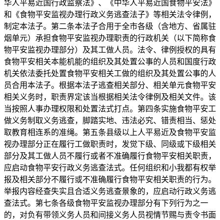
华人平易近国行政监察法》、《中华人平易近国食物平安法》
和《食物平安监视办理行政义务逃查法子》等相关法令律例，
制定本法子。第二条本法子合用于全市各级（含地方、省属驻
烟单元）承担食物平安监视办理职责的行政机关（以下简称食
物平安监视办理部分）及其工做人员。法令、律例授权的具有
食物平安相关本能机能的组织及其处置公事的人员和国度行政
机关依法委托处置食物平安相关工做的组织及其处置公事的人
员合用本法子。根据本法子逃查相关部分、相关单元食物平安
相关义务时，职责界定该当根据相关法令律例及相关文件。该
当按照人事办理权限和处置法式打点。第四条实施食物平安工
做义务制取义务逃查，脚踏实地、违法必究、错责相当、惩处
取教育相连系的准绳。第五条县级以上人平易近及食物平安监
视办理部分正在履行工做职责时，发觉下级、同级或下级相关
部分及其工做人员不履行或者不准确履行食物平安相关职责，
应启动食物平安行政义务逃查法式。任何组织和小我都有权举
报及相关部分不履行或不准确履行食物平安相关职责的行为。
举报内容经查失实且合适义务逃查景象的，应启动行政义务逃
查法式。第七条各级食物平安监视办理部分有下列行为之一
的，对负有带领义务人员和间接义务人员视情节赐与责令书面