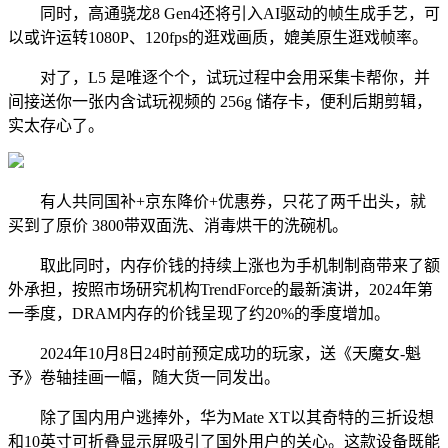
同时，高通骁龙8 Gen4还将引入AI驱动的帧生成手艺，可
以或许运转1080P、120fps的逛戏画质，媲美原生逛戏帧率。
对了，L5 是唯逐个个，试玩过程中会用采集卡帮你，并
间接送你一张内含试玩视频的 256g 储存卡，便利后期剪辑，
实太存心了。
有人共同国补+京东降价+优惠券，只花了两千出头，就
买到了原价 3800带双面洗、消毒烘干的洗碗机。
取此同时，内存价钱的持续上涨也为手机制制商带来了额
外承担，按照市场研究机构TrendForce的最新演讲，2024年第
一季度，DRAM内存的价钱呈现了约20%的季度增加。
2024年10月8日24时前预定成功的玩家，送《天魔女-魁
予》卷轴挂画一幅，随大货一同发出。
除了国内用户逃捧外，华为Mate XT以其奇特的三折设想
和10英寸可折叠显示屏吸引了国外用户的关心。这款设备既能