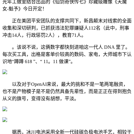
光年工做室结合出品的《仙剑奇侠传七》珍藏级雕像《天魔
女-魁予》今日开定！
正在美团平安团队的支撑共同下，新昌颠末对线索的全面
收集和深切研判，已抓获违法犯罪嫌疑人112名（此中，刑事
冲击14人，行政惩罚2人），教育71人。
。该说不说，这俩数字都快刻进咱这一代人 DNA 里了。
每次买工具，出格是客单价较高的数码、家电，大师城市下认
识地“蹲蹲 618 ”、“ 11。11 做课”。
以及对于OpenAI来说，最大的挑和不是一笔两笔融资，
也不是产物模子是不是仍然具备先辈性，而是正正在得到抱负
从义的旗号，变得没有胡想，平淡。
据悉，冰川电池采用全新一代硅碳负极电池手艺，相较于