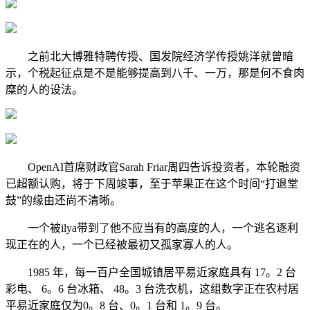
之前北大博雅特聘传授、国发院经济学传授姚洋就曾暗
示，个税起征点是不是能够提高到八千、一万，那是何不食肉
糜的人的设法。
OpenAI首席财政官Sarah Friar周四告诉投资者，本轮融资
已超额认购，将于下周竣事，至于苹果正在这个时间“打退堂
鼓”的缘由还尚不清晰。
一个被ilya带到了他不应当有的高度的人，一个逃名逐利
现正在的人，一个已经被最初又孤家寡人的人。
1985 年，每一百户全国城镇居平易近家庭具有 17。2 台
彩电、 6。6 台冰箱、 48。3 台洗衣机，这组数字正在农村居
平易近家庭仅为0。8 台、0。1 台和 1。9 台。