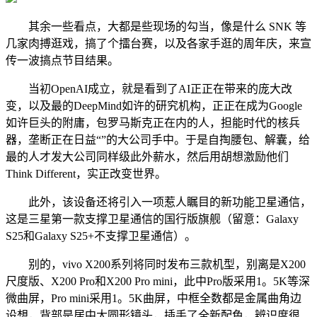
其余一些看点，大都是些现场的勾当，像是什么 SNK 等
几家肉搏逛戏，搞了个擂台赛，以及各家手逛的周年庆，来宣
传一波搞点节目结果。
当初OpenAI成立，就是看到了AI正正在带来的庞大改
变，以及最的DeepMind如许的研究机构，正正在成为Google
如许巨头的附庸，包罗马斯克正在内的人，担能时代的核兵
器，垄断正在日益“”的大公司手中。于是自掏腰包、解囊，给
最的人才发大公司同样级此外薪水，然后用胡想激励他们
Think Different，实正改变世界。
此外，该设备还将引入一项惹人瞩目的新功能卫星通信，
这是三星第一款支撑卫星通信的国行版旗舰（留意：Galaxy
S25和Galaxy S25+不支撑卫星通信）。
别的，vivo X200系列将同时发布三款机型，别离是X200
尺度版、X200 Pro和X200 Pro mini，此中Pro版采用1。5K等深
微曲屏，Pro mini采用1。5K曲屏，中框全数都是金属曲角边
设想，背部是居中大圆形镜头，插手了全新配色，辨识度很