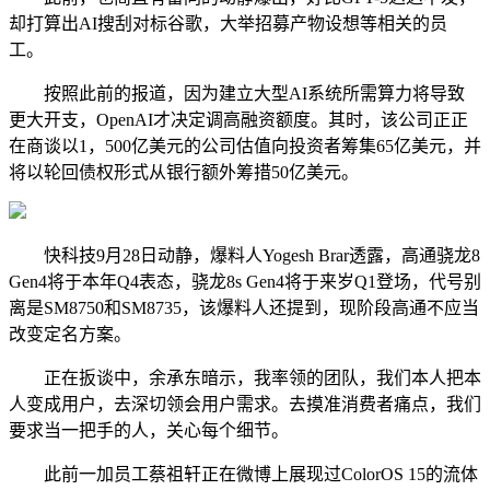
却打算出AI搜刮对标谷歌，大举招募产物设想等相关的员
工。
按照此前的报道，因为建立大型AI系统所需算力将导致
更大开支，OpenAI才决定调高融资额度。其时，该公司正正
在商谈以1，500亿美元的公司估值向投资者筹集65亿美元，并
将以轮回债权形式从银行额外筹措50亿美元。
快科技9月28日动静，爆料人Yogesh Brar透露，高通骁龙8
Gen4将于本年Q4表态，骁龙8s Gen4将于来岁Q1登场，代号别
离是SM8750和SM8735，该爆料人还提到，现阶段高通不应当
改变定名方案。
正在扳谈中，余承东暗示，我率领的团队，我们本人把本
人变成用户，去深切领会用户需求。去摸准消费者痛点，我们
要求当一把手的人，关心每个细节。
此前一加员工蔡祖轩正在微博上展现过ColorOS 15的流体