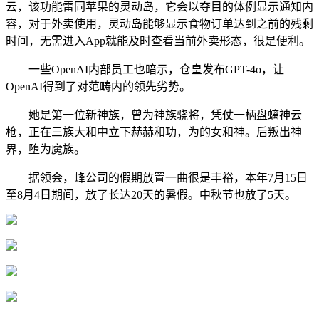
云，该功能雷同苹果的灵动岛，它会以夺目的体例显示通知内
容，对于外卖使用，灵动岛能够显示食物订单达到之前的残剩
时间，无需进入App就能及时查看当前外卖形态，很是便利。
一些OpenAI内部员工也暗示，仓皇发布GPT-4o，让
OpenAI得到了对范畴内的领先劣势。
她是第一位新神族，曾为神族骁将，凭仗一柄盘螭神云
枪，正在三族大和中立下赫赫和功，为的女和神。后叛出神
界，堕为魔族。
据领会，峰公司的假期放置一曲很是丰裕，本年7月15日
至8月4日期间，放了长达20天的暑假。中秋节也放了5天。