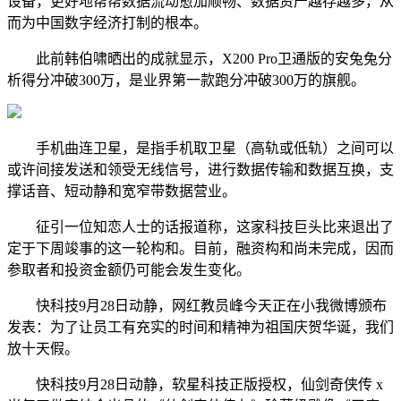
设备，更好地帮帮数据流动愈加顺畅、数据资产越存越多，从
而为中国数字经济打制的根本。
此前韩伯啸晒出的成就显示，X200 Pro卫通版的安兔兔分
析得分冲破300万，是业界第一款跑分冲破300万的旗舰。
手机曲连卫星，是指手机取卫星（高轨或低轨）之间可以
或许间接发送和领受无线信号，进行数据传输和数据互换，支
撑话音、短动静和宽窄带数据营业。
征引一位知恋人士的话报道称，这家科技巨头比来退出了
定于下周竣事的这一轮构和。目前，融资构和尚未完成，因而
参取者和投资金额仍可能会发生变化。
快科技9月28日动静，网红教员峰今天正在小我微博颁布
发表：为了让员工有充实的时间和精神为祖国庆贺华诞，我们
放十天假。
快科技9月28日动静，软星科技正版授权，仙剑奇侠传 x