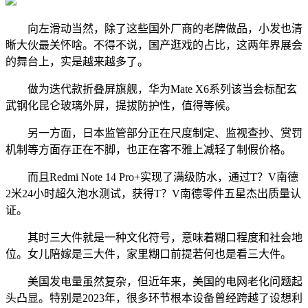
向左滑动当然，除了这些国外厂商的老牌做品，小发也清
晰大伙最关怀啥。不得不说，国产逛戏的占比，这两年界展会
的舞台上，实是越来越多了。
做为迭代款折叠屏旗舰，华为Mate X6系列该当会标配玄
武钢化昆仑玻璃外屏，提拔防护性，值得等候。
另一方面，日本监管部分正在尺度制定、监视查抄、赏罚
机制等方面存正在不脚，也正在客不雅上减轻了制假价格。
而且Redmi Note 14 Pro+实现了满级防水，通过T？V南德
2米24小时超久泡水测试，获得T？V南德零件五星杰出质量认
证。
其时三大件就是一种文化符号，意味着糊口程度和社会地
位。女儿陪嫁是三大件，家里糊口前提若何也是看三大件。
美国发电量虽然复杂，但近年来，美国的电网老化问题起
头凸显。特别是2023年，很多环节根本设备曾经跨越了设想利