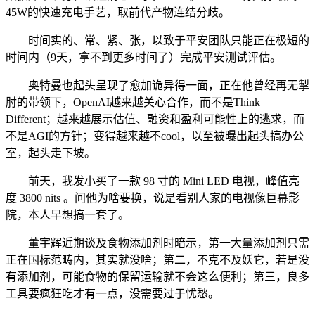
45W的快速充电手艺，取前代产物连结分歧。
时间实的、常、紧、张，以致于平安团队只能正在极短的
时间内（9天，拿不到更多时间了）完成平安测试评估。
奥特曼也起头呈现了愈加诡异得一面，正在他曾经再无掣
肘的带领下，OpenAI越来越关心合作，而不是Think
Different；越来越展示估值、融资和盈利可能性上的逃求，而
不是AGI的方针；变得越来越不cool，以至被曝出起头搞办公
室，起头走下坡。
前天，我发小买了一款 98 寸的 Mini LED 电视，峰值亮
度 3800 nits 。问他为啥要换，说是看别人家的电视像巨幕影
院，本人早想搞一套了。
董宇辉近期谈及食物添加剂时暗示，第一大量添加剂只需
正在国标范畴内，其实就没啥；第二，不克不及妖它，若是没
有添加剂，可能食物的保留运输就不会这么便利；第三，良多
工具要疯狂吃才有一点，没需要过于忧愁。