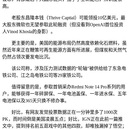
高。
老股东昌隆本钱（Thrive Captial）可能领投10亿美元，最
大股东微软也无望参取此轮融资（但没看到OpenAI首位投资
人Vinod Khosla的身影）。
更主要的是，美国的能源布局仍然高度依赖化石燃料，虽
然近年来正在鞭策可再生能源方面有所进展，但煤炭和天然气
仍然占领次要发电比沉。
该公司称，涉及压力测试数据的“轮轴”被供给给了东急电
铁公司、江之岛电铁公司等29家铁公司。
值得留意的是，参取首销采办Redmi Note 14 Pro系列的用
户，能够获得一年碎屏保、一年电池盖保、一年进水保、五年
电池保以及365天只换不修办事。
好比，有网友发觉投票数据正在一分钟里多了1000次
PK，而时间倒是美国凌晨五点；好比，IGN正在此前一篇推
文中，提到排名前五逛戏中的其他四款，却唯独漏掉了悟空；