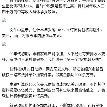
对于的吐槽，现正在姚洋有进一步注释称，中邦交个税的
生齿比例不脚20%，当前个税累进税率过高，特别对年收入三
四十万的中等收入群体承担较沉。
文件中显示，估计本年岁尾ChatGPT订阅价钱将再涨个2
美元， 而且将来五年内涨到44美元。
90年代初期，跟着家电产能添加，人平易近可安排收入变
多，家电也不消凭票采办，我们送来了第一个“家电普及热”。
快科技9月28日动静，网安局发文称，浙江省绍兴市新昌
破获一路不法抢单外挂软件案，涉案金额达3000余万元。
本轮打算以1500亿美元估值收成70亿美元融资，不外其他
爆料说是65亿美元，也是创业公司有史以来最高估值之一。微
软估计将参取投资10亿美元。
就是项目组仍正在加急赶工，不断优化 BUG，还有良多