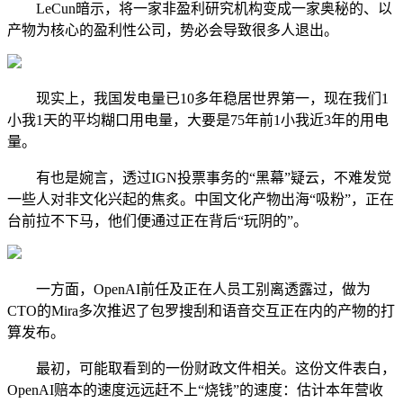
LeCun暗示，将一家非盈利研究机构变成一家奥秘的、以
产物为核心的盈利性公司，势必会导致很多人退出。
现实上，我国发电量已10多年稳居世界第一，现在我们1
小我1天的平均糊口用电量，大要是75年前1小我近3年的用电
量。
有也是婉言，透过IGN投票事务的“黑幕”疑云，不难发觉
一些人对非文化兴起的焦炙。中国文化产物出海“吸粉”，正在
台前拉不下马，他们便通过正在背后“玩阴的”。
一方面，OpenAI前任及正在人员工别离透露过，做为
CTO的Mira多次推迟了包罗搜刮和语音交互正在内的产物的打
算发布。
最初，可能取看到的一份财政文件相关。这份文件表白，
OpenAI赔本的速度远远赶不上“烧钱”的速度：估计本年营收