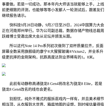
事要做。若是一切成功，那本年内大师该当就能够上手，上线
前更细致的评测，也能够等等小发鄙人一轮测试后，跟差友们
继续报告请示。
快科技9月28日动静，9月27日至29日，2024中国算力大会
正在河南郑州举行。华为公司副总裁、数据存储产物线总裁周
跃峰博士受邀出席大会从论坛并颁发从题。
所以这代Note 14 Pro系列初次做到了双杯质量拉齐，反面
屏幕全数采用旗舰级的康宁®大猩猩玻璃®Victurs2，并全系升
级更抗摔的金刚架构，抗跌高度达到业界稀有的1。8米。
此前有动静称高通骁龙8 Gen4将改名为骁龙8 Elite，若是
骁龙8 Gen4改名的线也会更名。
别担忧，纯外不雅式的服拆逛戏内一样有，并且美术细节
相当顶，从衣服到大世界、箱庭地图的设想，到时候估量得吸