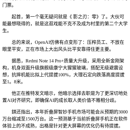
门票。
起首，第一个毫无疑问就是《 影之刃：零》了。大伙可
能最想晓得的，就是这逛戏能不克不及成为村里的第二个大学
生。
总的来说，OpenAI仿佛有点变形了：压榨员工、不放在
眼里平安，正在市场上大出风头比平安靠得住更主要。
据悉，Redmi Note 14 Pro+质量大升级，采用全新金刚架
构，机身双面升级旗舰级康宁大猩猩玻璃，搭配无级避震设
想，抗摔机能比拟上代提拔100%，大理石定向跌落高度提拔
至1。8米。
他正在推特发文暗示，他暗示选择去职是为了更深切地处
置AI对齐研究，即确保AI的成长取人类价值不雅相分歧。
錤还指出，本年折叠屏智妙手机市场可能会从预期的3000
万台缩减至1500万台。这一预测基于当前折叠屏手机正在软件
体验上的不成熟，出格是针对更大屏幕的优化仍有待提拔。