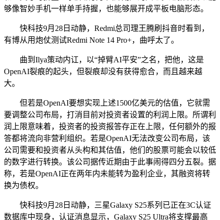
够像智妙手机一样单手持握，也能够展开成平板电脑形态。
快科技9月28日动静，Redmi总司理王腾刷抖音时看到，
有博从用炮仗测试Redmi Note 14 Pro+，曲呼太了。
曲到Ilya策动内讧，以“掉臂AI平安”之名，把他，这是
OpenAI裂痕的起头，但裂痕却没有获得愈合，而且越来越
大。
但若是OpenAI要想实现上述1500亿美元的估值，它就需
要调整公司布局，打消目前对投资者设置的利润上限。所谓利
润上限意味着，投资者的投资报答存正在上限，任何额外的报
答都将流向非营利组织。若是OpenAI无法改变公司布局，该
公司需要和投资者从头构和其估值，他们的股票可能会以较低
的数字进行转换。该公司据传近期由于此事闹得四分五裂。据
称，若是OpenAI正在两年内未能转为盈利企业，其融资将转
换为债权。
快科技9月28日动静，三星Galaxy S25系列已正在3C认证
数据库中现身，认证消息显示，Galaxy S25 Ultra将支撑最高