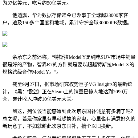
为37亿美元，吃亏约50亿美元。
他透露，华为数据存储迄今已办事于全球超28000家客
户，遍及150多个国度和地域，累计守护全球30000PB数据。
余承东之前还称，“特斯拉Model Y是纯电SUV市场中销量
很是好的产物，智界R7的方针就是要以超越特斯拉Model X的
规格跨级合作Model Y。”。
截至9月27日，据市场研究权势巨子VG Insights的最新统
计，《黑：悟空》正在Steam上的销量已惊人地达到2090万
套，累计收入冲破10亿美元大关。
到这，列位该当能感遭到此次京东国补诚意有多满了吧？
总之呢，若是你家里有早就想换的家电，心里也有满意好久的
新玩意了，不如就趁此次京东国补，搞个以旧换新。