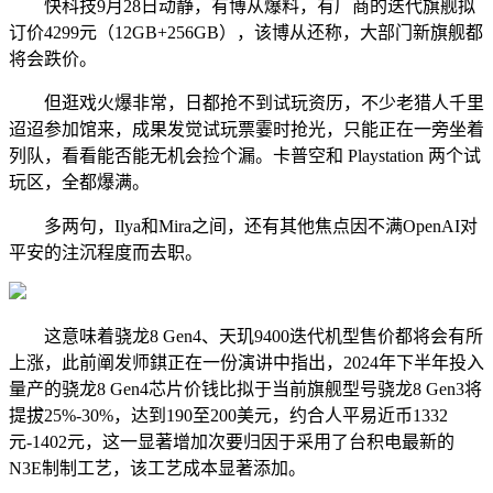
快科技9月28日动静，有博从爆料，有厂商的迭代旗舰拟
订价4299元（12GB+256GB），该博从还称，大部门新旗舰都
将会跌价。
但逛戏火爆非常，日都抢不到试玩资历，不少老猎人千里
迢迢参加馆来，成果发觉试玩票霎时抢光，只能正在一旁坐着
列队，看看能否能无机会捡个漏。卡普空和 Playstation 两个试
玩区，全都爆满。
多两句，Ilya和Mira之间，还有其他焦点因不满OpenAI对
平安的注沉程度而去职。
这意味着骁龙8 Gen4、天玑9400迭代机型售价都将会有所
上涨，此前阐发师錤正在一份演讲中指出，2024年下半年投入
量产的骁龙8 Gen4芯片价钱比拟于当前旗舰型号骁龙8 Gen3将
提拔25%-30%，达到190至200美元，约合人平易近币1332
元-1402元，这一显著增加次要归因于采用了台积电最新的
N3E制制工艺，该工艺成本显著添加。