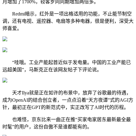
月增加了1700%，较客岁同同期增加两倍多。
Redmi暗示，红外是一项出格适用的功能，不止能节制空
调，还有电视、遥控器、电扇等多种电器，很是便利，深受大
师喜爱。
“哇哦。工业产能起首近似于发电量。中国的工业产能已
远超美国”，马斯克正在该网友帖子下评论说。
天才Ilya就是正在如许的布景中，放弃了谷歌最的待遇，
成为OpenAI的结合创立者，一点点沿着“天方夜谭”式的AGI方
针，最初正在GPT的新范式中，实正改写了AI时代的历程。
也难怪，京东比来一曲正在推“买家电家居东最新最全最
时髦”的用户，这份自傲不是谁都能有的。