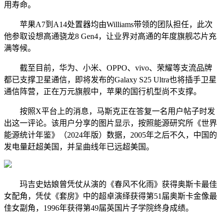
用寿命。
苹果A7到A14处置器均由Williams带领的团队担任，此次
他参取设想高通骁龙8 Gen4，让业界对高通的年度旗舰芯片充
满等候。
截至目前，华为、小米、OPPO、vivo、荣耀等支流品牌
都已支撑卫星通信，即将发布的Galaxy S25 Ultra也将插手卫星
通信阵营，正在万元旗舰中，苹果的国行机型尚不支撑。
按照X平台上的消息，马斯克正在答复一名用户帖子时发
出这一评论。该用户分享的图片显示，按照能源研究所《世界
能源统计年鉴》（2024年版）数据，2005年之后不久，中国的
发电量赶超美国，并呈曲线年已远超美国。
玛吉史姑娘曾凭仗从演的《春风不化雨》获得奥斯卡最佳
女配角，凭仗《套房》中的超卓演绎获得第51届奥斯卡金像最
佳女副角，1996年获得第49届英国片子学院终身成绩。