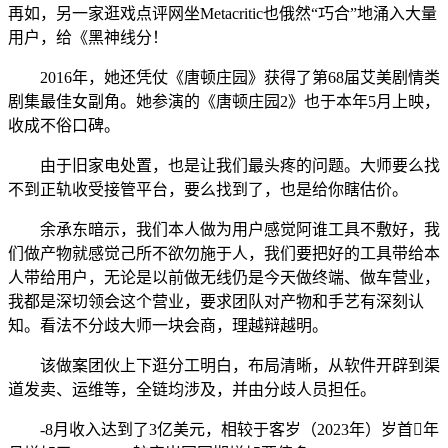
再如，另一家逛戏点评网坐Metacritic也俄然“巧合”地涌入大量
用户，给《黑神线分！
2016年，她还凭仗《唐顿庄园》获得了第68届艾美剧情类
剧集最佳女副角。她参演的《唐顿庄园2》也于本年5月上映，
收成不俗口碑。
由于旧家电处置，也是让我们最头疼的问题。大师要么找
不到正轨收受接管平台，要么找到了，也是给你瞎估价。
余承东暗示，我们本人做为用户感觉阿谁工具不敷好，我
们做产物就感觉己所不欲勿施于人，我们要把好的工具带给本
人带给用户，无论是以前做无线仍是今天做终端、做车营业，
我都是深切领会这个营业，要求团队对产物和手艺有深刻认
知。看法不分歧大师一块会商，理越辩越明。
该做案团伙上下逛分工明白，布局清晰，从软件开辟到渠
道发卖、运维等，全链均涉及，并由分歧人员担任。
-8月收入达到了3亿美元，相较于客岁（2023年）岁首年