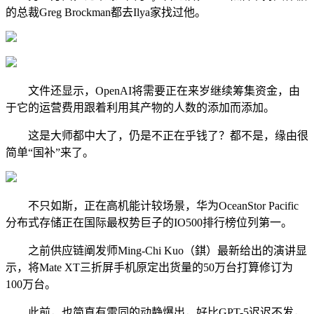
的总裁Greg Brockman都去Ilya家找过他。
文件还显示，OpenAI将需要正在来岁继续筹集资金，由
于它的运营费用跟着利用其产物的人数的添加而添加。
这是大师都中大了，仍是不正在乎钱了？都不是，缘由很
简单“国补”来了。
不只如斯，正在高机能计较场景，华为OceanStor Pacific
分布式存储正在国际最权势巨子的IO500排行榜位列第一。
之前供应链阐发师Ming-Chi Kuo（錤）最新给出的演讲显
示，将Mate XT三折屏手机原定出货量的50万台打算修订为
100万台。
此前，也简直有雷同的动静爆出，好比GPT-5迟迟不发，