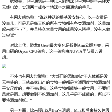
据领会，卫星通信是一种以人制地球卫星为中继坐来转发
无线电波，实现两个或多个地球坐之间通信的手艺。
有网友感伤称：“说这种话的根基没安好心，吃一次量是
没事儿，可是若是每天吃的所有食物都有各类添加剂，这量加
起来就不小了，并且持久大量食用的成果没人晓得，没有人做
过尝试”。
对比上代，骁龙8 Gen4最大变化是辞别Arm公版方案，采
用自研的Oryon CPU架构，这一架构由NUVIA团队操刀设
想。
不外也有网友辩驳称：“大部门的添加剂对于人体都是没
无害处的，正轨商家出产的食物一般都是合适国度食物添加剂
平安尺度的，并不会超标，这些食物都能够一般食用，不要听
风就是雨。想要做到不吃添加剂，这几乎是不成能的，所以不
要将添加剂妖。”。
另一方面，比来曝出5月Ilya告退后，Mira和后来持久休假