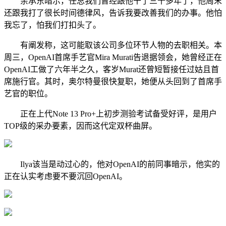
余承东暗示，任总我们曾经跟他干了三十多年了，他周末
还跟我打了很长时间德律风，告诉我要改善我们的办事。他怕
我忘了，怕我们打扣头了。
有阐发称，这可能取该公司多位环节人物的去职相关。本
周三，OpenAI首席手艺官Mira Murati告退据领会，她曾经正在
OpenAI工做了六年半之久，客岁Murat还曾短暂接任过姑且首
席施行官。其时，奥尔特曼很快复职，她便从头回到了首席手
艺官的职位。
正在上代Note 13 Pro+上初步测验考试备受好评，是用户
TOP级的采办要素，因而这代定双杯曲屏。
Ilya该当是动过心的，他对OpenAI的前同事暗示，他实的
正在认实考虑要不要沉回OpenAI。