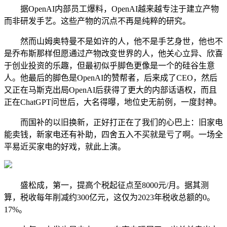
据OpenAI内部员工爆料，OpenAI越来越专注于建立产物
而非研发手艺。这些产物的沉点不再是纯粹的研究。
然而山姆奥特曼不是如许的人，他不是手艺身世，他也不
是乔布斯那样但愿通过产物改变世界的人，他关心立异、欣喜
于创业投资的乐趣，但最初似乎脚色更像是一个的硅谷生意
人。他最后的脚色是OpenAI的赞帮者，后来成了CEO，然后
又正在马斯克出局OpenAI后获得了更大的内部话语权，而且
正在ChatGPT问世后，大名得曝，地位史无前例，一度封神。
而国补的以旧换新，正好打正在了我们的心巴上：旧家电
能卖钱，新家电还有补助，四舍五入不买就是亏了啊。一场全
平易近买家电的好戏，就此上演。
盛松成，第一，提高个税起征点至8000元/月。据其测
算，税收每年削减约300亿元，这仅为2023年税收总额的0。
17%。