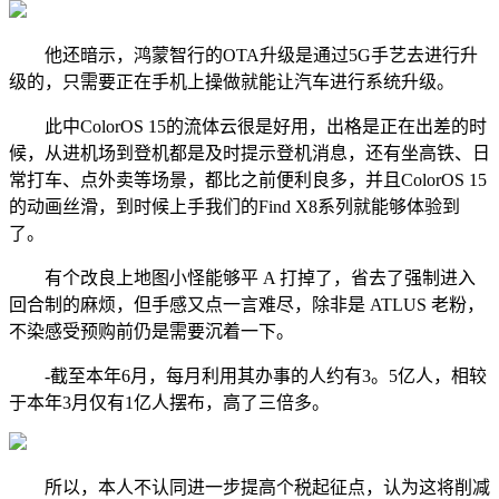
他还暗示，鸿蒙智行的OTA升级是通过5G手艺去进行升
级的，只需要正在手机上操做就能让汽车进行系统升级。
此中ColorOS 15的流体云很是好用，出格是正在出差的时
候，从进机场到登机都是及时提示登机消息，还有坐高铁、日
常打车、点外卖等场景，都比之前便利良多，并且ColorOS 15
的动画丝滑，到时候上手我们的Find X8系列就能够体验到
了。
有个改良上地图小怪能够平 A 打掉了，省去了强制进入
回合制的麻烦，但手感又点一言难尽，除非是 ATLUS 老粉，
不染感受预购前仍是需要沉着一下。
-截至本年6月，每月利用其办事的人约有3。5亿人，相较
于本年3月仅有1亿人摆布，高了三倍多。
所以，本人不认同进一步提高个税起征点，认为这将削减