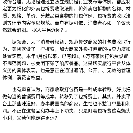
收得合理。无论是通过立法立规仍是行业发布等体例，都应制
定更为细化的外卖包拆费收取法则，将外卖包拆物的名称、材
质、规格、单价、分歧品类食物的打包体例、包拆费的收取法
则等环节内容予以规范。商户有据可依，消费者心如，争议天
然就会消弭。 据人平易近网？。
据领会，为了消费者权益，规范餐饮商家的打包费收取行
为，美团就做了一些摸索，加大商家外卖打包费的抽查力度和
处置速度。本年4月份以来，已有超1。6万商家因打包费设置
不规范问题，被美团下架了响应餐品。这是切实履行平台从体
义务的具体表现，也是意正在通过通明、公开、、无效的管理
体例，消费者权益。
也有声音认为，商家收取打包费是一种成本转移。好比把
做勾当的营销费用等成本，转移到了包拆费上。其实，外卖平
台上那些味道好、办事质量高的商家，生怕也不愁订单量和利
润。不正在这餐品和办事上下功夫，只是盯着包拆费这点蝇头
小利，又若何能走得更远？