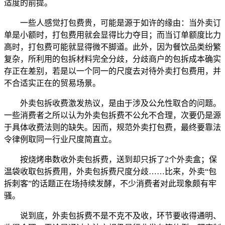
适度的前提。
一些人感觉打包费贵，可能是源于如许的缘由：当外卖订
单是小额时，打包费用就会显得比力夺目；而当订单额度比力
高时，打包费可能就显得微不脚道。此外，因为餐饮品类纷繁
复杂，所利用的包拆材料完全分歧，分歧商户的包拆成本确实
存正在差别，若是以一个同一的尺度去对待外卖打包费用，并
不合适实正在的贸易场景。
外卖包拆收费激发热议，是由于涉及公允性取合的问题。
一些消费者之所以认为外卖包拆费不公允不合理，次要仍是源
于具体收费法则的缺失。因而，规范外卖打包费，最终要靠法
令律例取同一行业尺度简直立。
按烧烤串数收外卖包拆费，送到却只拆了2个外卖盒；保
温袋收取包拆费用，外卖包拆费尺度分歧……比来，外卖“包
拆刺客”的话题正在场持续发酵，不少消费者对此现象颇有牢
骚。
说到底，外卖包拆费不是不克不及收，环节要收得通明、