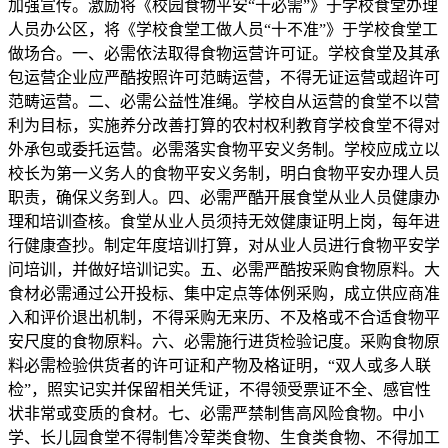
加强宣传。激励将《校园食物平安“十必需”》于学校食堂办理
人员办公区，将《学校食堂工做人员“十不准”》于学校食堂工
做场合。一、必需依法取得食物运营许可证。学校食堂及其承
包运营企业应严酷按照许可范畴运营，不得无证运营或超许可
范畴运营。二、必需公益性准绳。学校自从运营的食堂不以营
利为目标，实施养分改善打算的农村权利教育学校食堂不得对
外承包或委托运营。必需落实食物平安义务制。学校应成立以
校长为第一义务人的食物平安义务制，明白食物平安办理人员
职责，确保义务到人。四、必需严酷开展食堂从业人员健康办
理和培训查核。食堂从业人员须持无效健康证明上岗，每年进
行健康查抄。制定年度培训打算，对从业人员进行食物平安学
问培训，并做好培训记实。五、必需严酷按采购食物原料。大
食材必需通过公开投标、集中定点等体例采购，成立供应商准
入和评价退出机制，不得采购无来历、不及格或不合适食物平
安尺度的食物原料。六、必需施行进货检验记度。采购食物原
料必需检验供货者的许可证和产物及格证明，“双人或多人联
检”，照实记实并保留相关凭证，不得领受票证不全、感官性
状非常或变质的食材。七、必需严禁制售高风险食物。中小
学、长儿园食堂不得制售冷荤类食物、生食类食物、不得加工