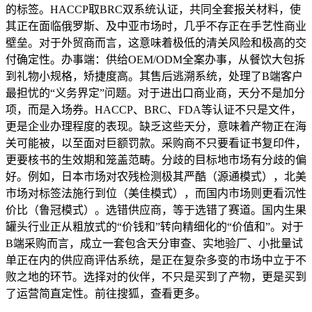
的标签。HACCP取BRC双系统认证，共同全套报关材料，使
其正在面临俄罗斯、及中亚市场时，几乎不存正在手艺性商业
壁垒。对于外贸商而言，这意味着极低的清关风险和极高的交
付确定性。办事端：供给OEM/ODM全案办事，从餐饮大包拆
到礼物小规格，矫捷度高。其售后逃溯系统，处理了B端客户
最担忧的“义务界定”问题。对于进出口商业商，天分不是加分
项，而是入场券。HACCP、BRC、FDA等认证不只是文件，
更是企业办理程度的表现。缺乏这些天分，意味着产物正在海
关可能被，以至面对巨额罚款。采购商不只要看证书复印件，
更要核书的生效期和笼盖范畴。分歧的目标地市场有分歧的偏
好。例如，日本市场对农残检测极其严酷（源通模式），北美
市场对标签法施行到位（美佳模式），而国内市场则更看沉性
价比（鲁冠模式）。选错供应商，等于选错了赛道。国内生果
罐头行业正从粗放式的“价钱和”转向精细化的“价值和”。对于
B端采购而言，成立一套包含天分审查、实地验厂、小批量试
单正在内的供应商评估系统，是正在复杂多变的市场中立于不
败之地的环节。选择对的伙伴，不只是买到了产物，更是买到
了运营简直定性。前往搜狐，查看更多。