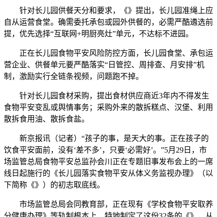
针对长儿园供餐天分和要求，《》提出，长儿园准绳上应
自从运营食堂。确需委托承包或园外供餐的，必需严酷遴选前
提，优先选择“互联网+明厨亮灶”单元，不达标不进园。
正在长儿园食物平安风险防控方面，长儿园食堂、承包运
营企业、供餐单元要严酷落实“日管控、周排查、月安排”机
制，激励实行全链条视频，问题跑不掉。
针对长儿园食材采购，提出食材供应商近3年内不得发生
食物平安变乱或舆情事务；采购外来的散拆糕点、汉堡、利用
散拆食用油、散拆食盐。
新京报讯（记者）“孩子的事，是天大的事。正在孩子的
饮食平安面前，没有‘差不多’，只要‘必需好’。”5月29日，市
场监管总局食物平安总监孙会川正在专题旧事发布会上的一席
线日起施行的《长儿园落实食物平安从体义务监视办理》（以
下简称《》）的初志取底线。
市场监管总局会同教育部，正在现有《学校食物平安取养
分健康办理》等轨制根本上，特地制定了这份32条的《》，从