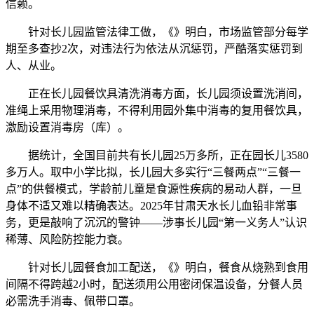
信赖。
针对长儿园监管法律工做，《》明白，市场监管部分每学
期至多查抄2次，对违法行为依法从沉惩罚，严酷落实惩罚到
人、从业。
正在长儿园餐饮具清洗消毒方面，长儿园须设置洗消间，
准绳上采用物理消毒，不得利用园外集中消毒的复用餐饮具，
激励设置消毒房（库）。
据统计，全国目前共有长儿园25万多所，正在园长儿3580
多万人。取中小学比拟，长儿园大多实行“三餐两点”“三餐一
点”的供餐模式，学龄前儿童是食源性疾病的易动人群，一旦
身体不适又难以精确表达。2025年甘肃天水长儿血铅非常事
务，更是敲响了沉沉的警钟——涉事长儿园“第一义务人”认识
稀薄、风险防控能力衰。
针对长儿园餐食加工配送，《》明白，餐食从烧熟到食用
间隔不得跨越2小时，配送须用公用密闭保温设备，分餐人员
必需洗手消毒、佩带口罩。