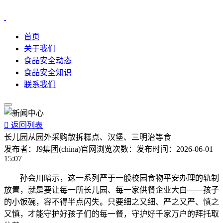
首页
关于我们
食品安全动态
食品安全知识
联系我们

返回列表
长儿园从园外采购散拆糕点、汉堡、三明治等食
发布者：
J9集团(china)官网
浏览次数：
发布时间：
2026-06-01
15:07
孙会川暗示，这一系列严于一般校园食物平安办理的轨制
放置，就是要让每一所长儿园、每一家供餐企业大白——孩子
的小饭碗，容不得半点闪失。只要细之又细、严之又严、慎之
又慎，才能守护好孩子们的每一餐，守护好千家万户的拜托取